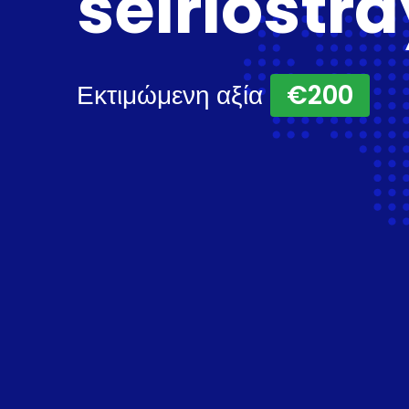
seiriostra
Εκτιμώμενη αξία
€200