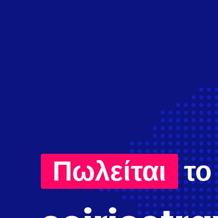
Πωλείται
το